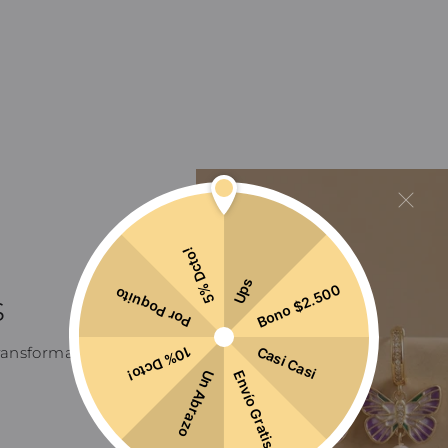
5% Dcto!
Ups
Bono $2.500
Por Poquito
s
Casi Casi
ransforma,
10% Dcto!
Envío Gratis
Un Abrazo