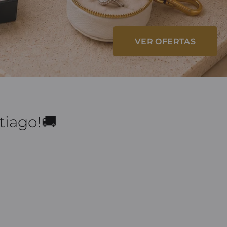
VER OFERTAS
tiago!🚚