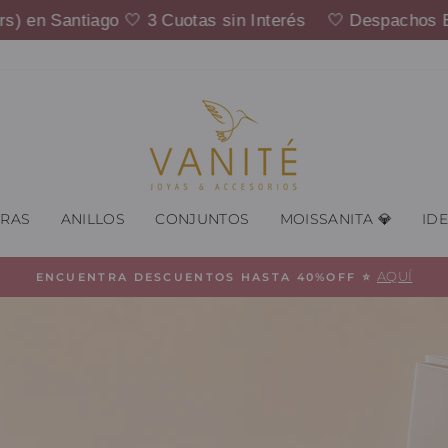
 🤍 3 Cuotas sin Interés 🤍 Despachos Express (3 hrs)
Vanité
ERAS
ANILLOS
CONJUNTOS
MOISSANITA 💎
ID
AQUÍ
ENCUENTRA DESCUENTOS HASTA 40%OFF ⭐️
diapositivas
pausa