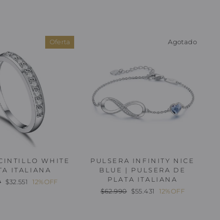
Oferta
Agotado
CINTILLO WHITE
PULSERA INFINITY NICE
TA ITALIANA
BLUE | PULSERA DE
PLATA ITALIANA
Oferta
0
$32.551
12%OFF
l
Precio
Oferta
$62.990
$55.431
12%OFF
habitual