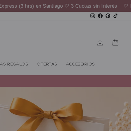
 en Santiago 🤍 3 Cuotas sin Interés 🤍 Despachos Expr
Instagram
Facebook
Pinterest
TikTok
Ingresar
Carri
EAS REGALOS
OFERTAS
ACCESORIOS