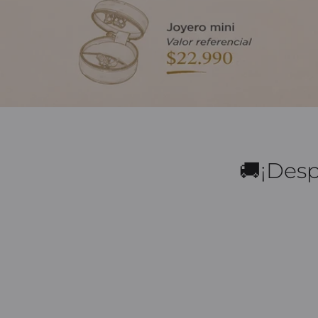
🚚¡Desp