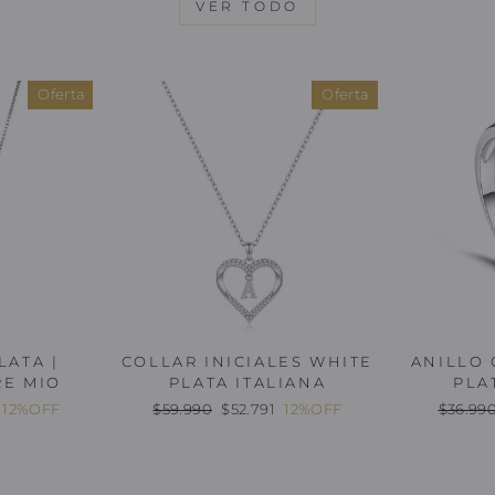
VER TODO
Oferta
Oferta
LATA |
COLLAR INICIALES WHITE
ANILLO 
RE MIO
PLATA ITALIANA
PLA
Precio
Oferta
Precio
12%OFF
$59.990
$52.791
12%OFF
$36.99
habitual
habitua