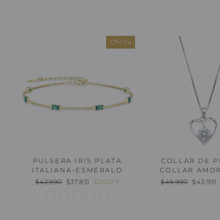
Oferta
PULSERA IRIS PLATA
COLLAR DE P
ITALIANA-ESMERALD
COLLAR AMO
Precio
Oferta
Precio
Oferta
$42.990
$37.831
12%OFF
$49.990
$43.991
habitual
habitual